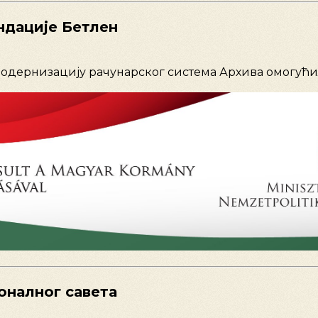
ндације Бетлен
модернизацију рачунарског система Архива омогућил
оналног савета