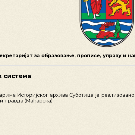
екретаријат за образовање, прописе, управу и 
х система
арима Историјског архива Суботица је реализовано
 и правда (Мађарска)