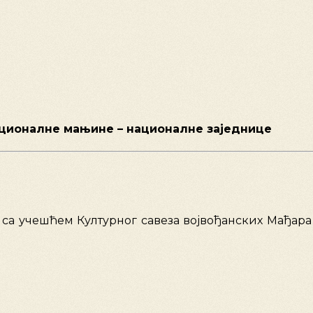
националне мањине – националне заједнице
 са учешћем Културног савеза војвођанских Мађар