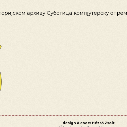
торијском архиву Суботица компјутерску опрем
design & code: Hézső Zsolt