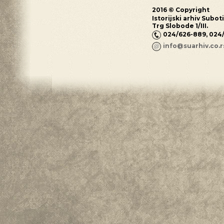
2016 © Copyright
Istorijski arhiv Subot
Trg Slobode 1/III.
024/626-889, 024
info@suarhiv.co.r