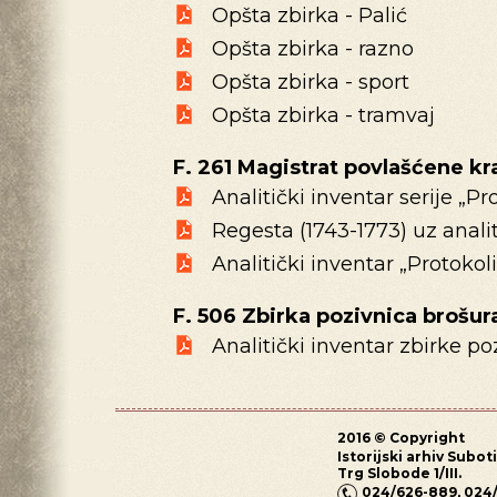
Opšta zbirka - Palić
Opšta zbirka - razno
Opšta zbirka - sport
Opšta zbirka - tramvaj
F. 261 Magistrat povlašćene kr
Analitički inventar serije „Pr
Regesta (1743-1773) uz anali
Analitički inventar „Protokoli
F. 506 Zbirka pozivnica brošur
Analitički inventar zbirke po
2016 © Copyright
Istorijski arhiv Subot
Trg Slobode 1/III.
024/626-889, 024